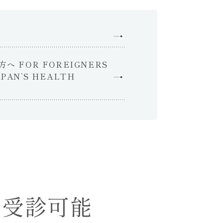
 FOR FOREIGNERS
APAN’S HEALTH
も受診可能