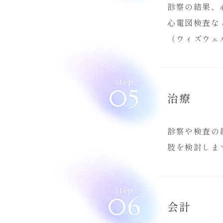
診察の結果、
心電図検査な
（ウィズウェ
Step
05
治療
診察や検査の
肢を検討しま
Step
06
会計