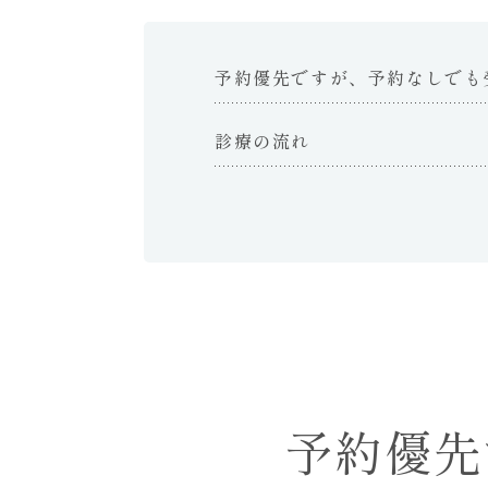
内
科・
泌
予約優先ですが、予約なしでも
尿
器
診療の流れ
科・
皮
膚
科・
外
科
は
れ
い
め
い
予約優先
ク
リ
ニ