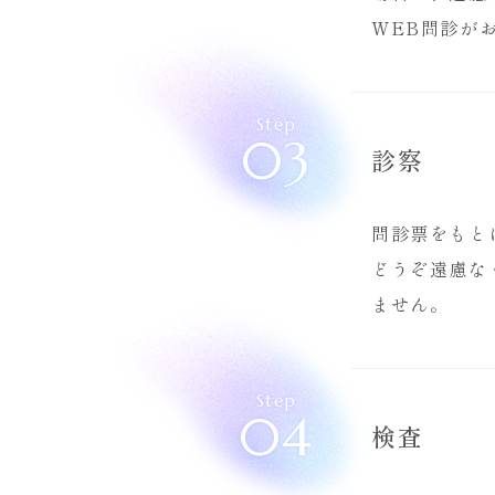
WEB問診が
Step
03
診察
問診票をもと
どうぞ遠慮な
ません。
Step
04
検査