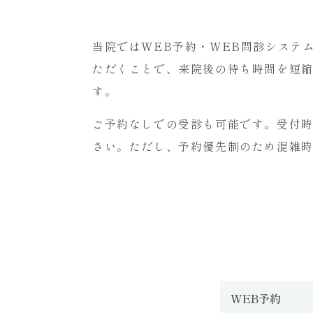
ッ
ク
当院ではWEB予約・WEB問診システ
浅
草
ただくことで、来院後の待ち時間を短
橋
す。
へ
ご予約なしでの受診も可能です。受付
さい。ただし、予約優先制のため混雑
WEB予約