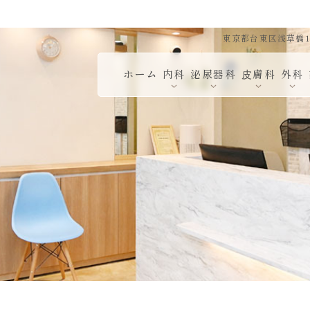
東京都台東区浅草橋1-
ホーム
内科
泌尿器科
⽪膚科
外科