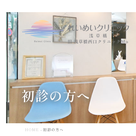
初
診
の
方
へ
｜
浅
草
橋・
秋
初診の方へ
葉
原・
東
日
本
橋
HOME
初診の方へ
の