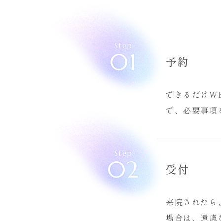
Step
01
予約
できるだけW
で、必要事項
Step
02
受付
来院されたら
場合は、遠慮