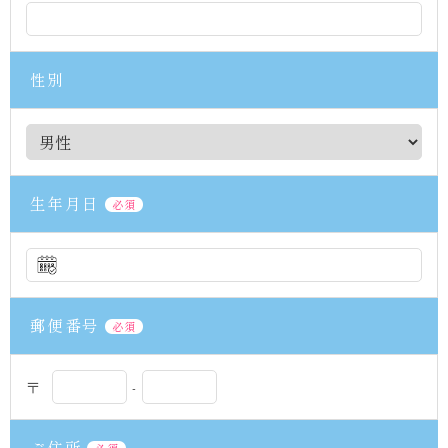
ク
リ
ニ
性別
ッ
ク
浅
草
橋
へ
生年月日
必須
郵便番号
必須
〒
-
ご住所
必須