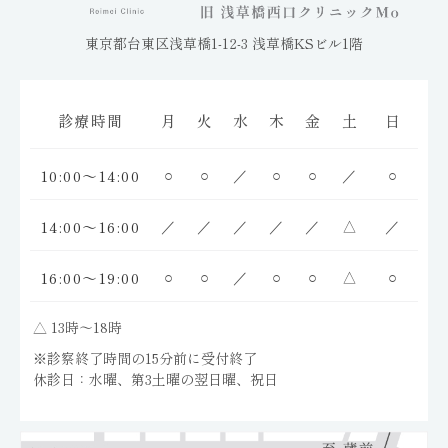
東京都台東区浅草橋1-12-3 浅草橋KSビル1階
診療時間
月
火
水
木
金
土
日
10:00～14:00
○
○
／
○
○
／
○
14:00～16:00
／
／
／
／
／
△
／
16:00～19:00
○
○
／
○
○
△
○
△ 13時〜18時
※診察終了時間の15分前に受付終了
休診日：水曜、第3土曜の翌日曜、祝日