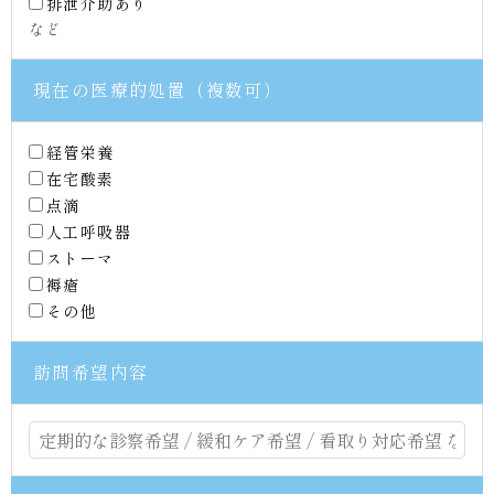
排泄介助あり
など
現在の医療的処置（複数可）
経管栄養
在宅酸素
点滴
人工呼吸器
ストーマ
褥瘡
その他
訪問希望内容