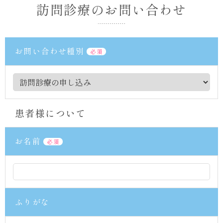
原・
訪問診療のお問い合わせ
東
日
本
橋
お問い合わせ種別
必須
の
内
科・
泌
尿
器
患者様について
科・
皮
膚
お名前
必須
科・
外
科
は
れ
い
ふりがな
め
い