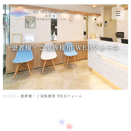
患
者
様・
ご
家
患者様・ご家族様用 WEBフォーム
族
様
用
WEB
フ
ォ
ー
ム
｜
HOME
患者様・ご家族様用 WEBフォーム
浅
草
橋・
秋
葉