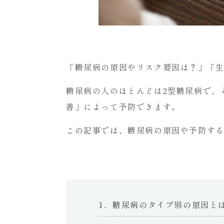
科
は
れ
い
め
い
「糖尿病の原因やリスク要因は？」「
ク
リ
糖尿病の人のほとんどは2型糖尿病で、
ニ
善」によって予防できます。
ッ
ク
この記事では、糖尿病の原因や予防す
浅
草
橋
へ
1．糖尿病のタイプ別の原因と