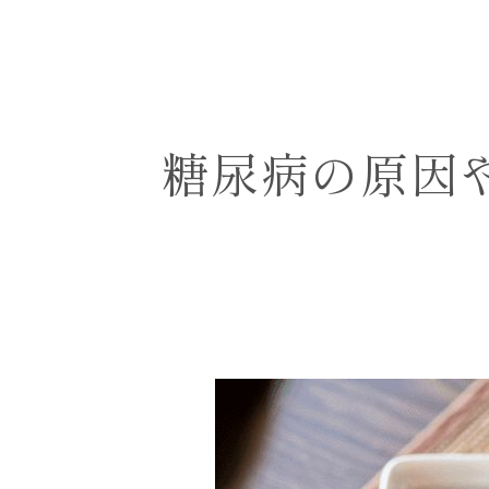
病
に
な
り
や
す
糖尿病の原因
い
人
の
特
徴
ま
で
解
説
｜
浅
草
橋・