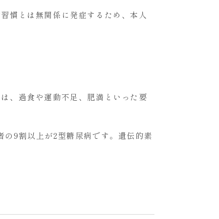
活習慣とは無関係に発症するため、本人
人は、過食や運動不足、肥満といった要
の9割以上が2型糖尿病です。遺伝的素