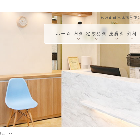
東京都台東区浅草橋1-
ホーム
内科
泌尿器科
⽪膚科
外科
に･･･