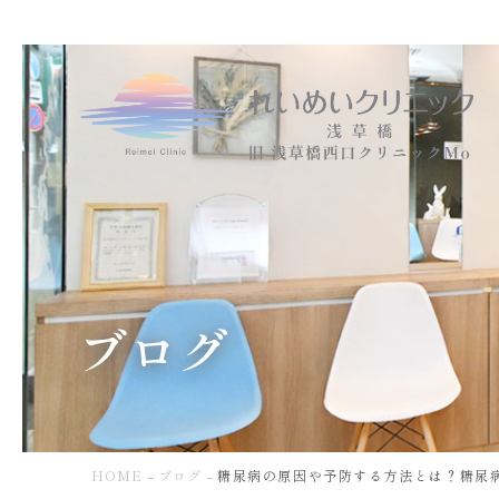
糖
尿
病
の
原
因
や
予
防
す
ブログ
る
方
法
と
は？
糖
HOME
ブログ
糖尿病の原因や予防する方法とは？糖尿病
尿