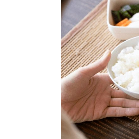
秋
葉
原・
東
日
本
橋
の
内
科・
泌
尿
器
科・
皮
膚
科・
外