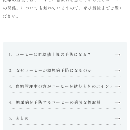
科・
の関係」についても触れていますので、ぜひ最後までご覧く
泌
ださい。
尿
器
科・
皮
膚
科・
外
1．コーヒーは血糖値上昇の予防になる？
科
は
2．なぜコーヒーが糖尿病予防になるのか
れ
い
め
3．血糖管理中の方がコーヒーを飲むときのポイント
い
ク
4．糖尿病を予防するコーヒーの適切な摂取量
リ
ニ
ッ
5．まとめ
ク
浅