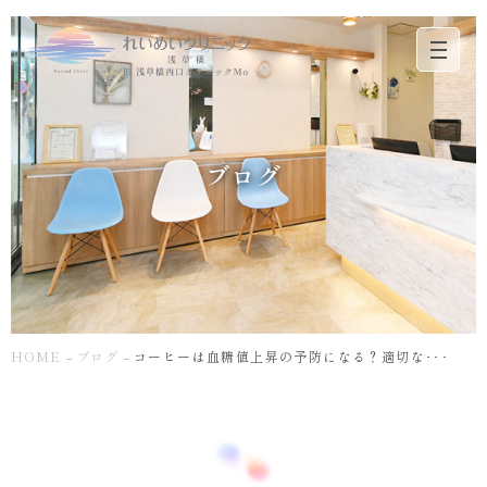
コ
ー
ヒ
ー
は
ブログ
血
糖
値
上
昇
の
予
防
に
HOME
ブログ
コーヒーは血糖値上昇の予防になる？適切な･･･
な
る？
適
切
な