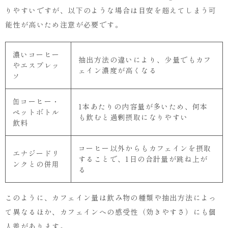
りやすいですが、以下のような場合は目安を超えてしまう可
能性が高いため注意が必要です。
濃いコーヒー
抽出方法の違いにより、少量でもカフ
やエスプレッ
ェイン濃度が高くなる
ソ
缶コーヒー・
1本あたりの内容量が多いため、何本
ペットボトル
も飲むと過剰摂取になりやすい
飲料
コーヒー以外からもカフェインを摂取
エナジードリ
することで、1日の合計量が跳ね上が
ンクとの併用
る
このように、カフェイン量は飲み物の種類や抽出方法によっ
て異なるほか、カフェインへの感受性（効きやすさ）にも個
人差があります。