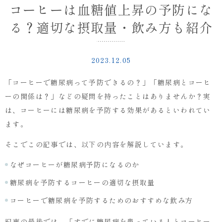
摂
コーヒーは血糖値上昇の予防にな
取
量・
る？適切な摂取量・飲み方も紹介
飲
み
方
2023.12.05
も
紹
「コーヒーで糖尿病って予防できるの？」「糖尿病とコーヒ
介
｜
ーの関係は？」などの疑問を持ったことはありませんか？実
浅
は、コーヒーには糖尿病を予防する効果があるといわれてい
草
ます。
橋・
秋
そこでこの記事では、以下の内容を解説しています。
葉
原・
なぜコーヒーが糖尿病予防になるのか
東
日
糖尿病を予防するコーヒーの適切な摂取量
本
橋
コーヒーで糖尿病を予防するためのおすすめな飲み方
の
内
記事の最後では、「すでに糖尿病を患っている人とコーヒー