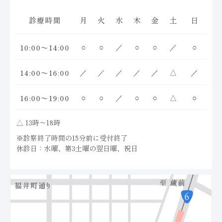
診療時間
月
火
水
木
金
土
日
10:00～14:00
○
○
／
○
○
／
○
14:00～16:00
／
／
／
／
／
△
／
16:00～19:00
○
○
／
○
○
△
○
△ 13時〜18時
※診察終了時間の15分前に受付終了
休診日：水曜、第3土曜の翌日曜、祝日